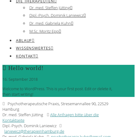
DIE THERAPEUTEN
Dr. med. Steffen Jütting
Dipl.-Psych. Dominik Laniewicz
Dr. med. Gabriela Kuhn
M.Sc. Moritz Epp
ABLAUF
WISSENSWERTES
KONTAKT
Hello world!
16. September 2018
Welcome to WordPress. This is your first post. Edit or delete it,
then start writing!
Psychotherapeutische Praxis, Stresemannallee 90, 22529
Hamburg
Dr. med. Steffen Jütting
Alle Anfragen bitte über die
Kontaktseite
Dipl.-Psych. Dominik Laniewicz
laniewicz@therapieinhamburg.de
Dr. med. Gabriela Kuhn
psychotherapie.kuhn@gmail.com